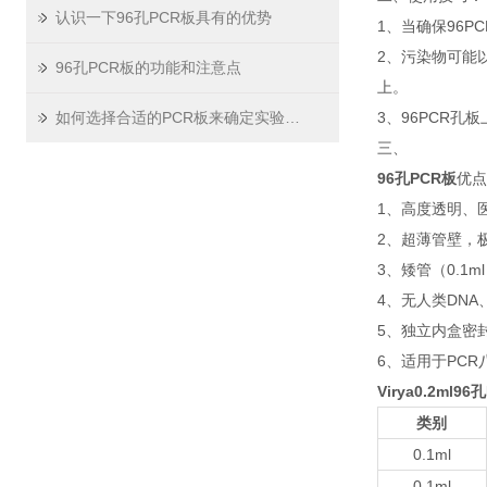
认识一下96孔PCR板具有的优势
1、当确保96
2、污染物可能
96孔PCR板的功能和注意点
上。
如何选择合适的PCR板来确定实验数据？
3、96PCR
三、
96孔PCR板
优点
1、高度透明、医
2、超薄管壁，
3、矮管（0.1m
4、无人类DNA
5、独立内盒密
6、适用于PCR
Virya0.2ml9
类别
0.1ml
0.1ml