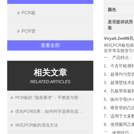
颜色
PCR板
是否提供试用
装
PCR管
Virya0.2ml9
查看全部
96孔PCR板
化学等实验室
一、产品特点：
1、不含可检测到
相关文章
2、超薄均匀型
RELATED ARTICLES
3、超薄壁技术
4、孔板带有裁
PCR板的 “隐形要求”：平整度与密封性如何影响实验结果？
5、纵向字母(A-
6、锥形管的凸
优化PCR结果：如何科学选择合适的PCR板
7、适用于大多
8、使用聚丙乙
96孔PCR板的清洗方法
二、使用技巧：