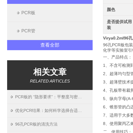
颜色
PCR板
是否提供试用
装
PCR管
Virya0.2ml9
查看全部
96孔PCR板
化学等实验室
一、产品特点：
1、不含可检测到
相关文章
2、超薄均匀型
RELATED ARTICLES
3、超薄壁技术
4、孔板带有裁
PCR板的 “隐形要求”：平整度与密封性如何影响实验结果？
5、纵向字母(A-
6、锥形管的凸
优化PCR结果：如何科学选择合适的PCR板
7、适用于大多
8、使用聚丙乙
96孔PCR板的清洗方法
二、使用技巧：