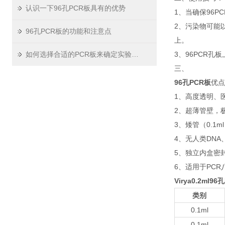
认识一下96孔PCR板具有的优势
1、当确保96
2、污染物可能
96孔PCR板的功能和注意点
上。
如何选择合适的PCR板来确定实验数据？
3、96PCR
三、
96孔PCR板
优点
1、高度透明、医
2、超薄管壁，
3、矮管（0.1m
4、无人类DNA
5、独立内盒密
6、适用于PCR
Virya0.2ml9
类别
0.1ml
0.1ml