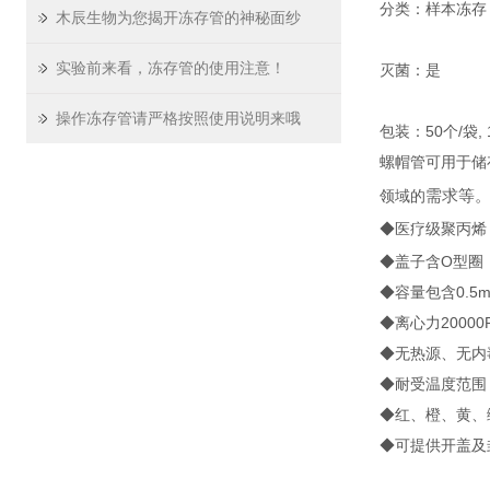
分类：样本冻存
木辰生物为您揭开冻存管的神秘面纱
实验前来看，冻存管的使用注意！
灭菌：是
操作冻存管请严格按照使用说明来哦
包装：50个/袋, 
螺帽管可用于储
需求等
领域的
◆医疗级聚丙烯
◆盖子含O型圈
◆容量包含0.5
◆离心力200
◆无热源、无内
◆耐受温度范围：
◆红、橙、黄、
◆可提供开盖及