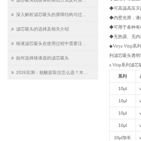
滤芯吸头残留体积测试方法及对实验精度影响
◆可高温高压灭菌
深入解析滤芯吸头的屏障结构与过滤原理
◆内壁光滑，液
◆可用于各种有
滤芯吸头的选择及相关介绍
◆无热源、无内
移液滤芯吸头在使用过程中需要注意哪些问题
◆
Virya Vit
列滤芯吸头透明
如何选择移液器的滤芯吸头
a Vitip系列滤
2026实测：核酸提取仪怎么选？木辰生物这份选购指南请收好
系列
10μl
10μl
10μl
10μl
10μl加长