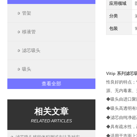
应用领域
管架
分类
包装
移液管
滤芯吸头
吸头
Vitip 系列滤芯
性良好的特点；
查看全部
源、无内毒素、无
◆吸头由进口聚丙烯
◆吸头高透明有
相关文章
◆滤芯由纯净超
RELATED ARTICLES
◆具有
疏水
性，
◆适用于市面上