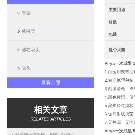
主要用途
管架
材质
移液管
包装
滤芯吸头
是否灭菌
Virya一次成型 
吸头
1.由医用聚苯乙
2.独立纸塑包
查看全部
3.刻度清晰、准
4.颜色标记，
5.聚烯烃过滤
相关文章
6.伽马射线灭菌
RELATED ARTICLES
7.无热源，无
Virya一次成型 