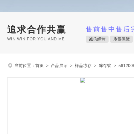
追求合作共赢
售前售中售后
WIN WIN FOR YOU AND ME
诚信经营
质量保障
当前位置：
首页
>
产品展示
>
样品冻存
>
冻存管
> 5612