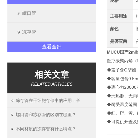
规格
螺口管
主要用途
颜色
冻存管
是否灭菌
查看全部
MUCU国产2m
医疗级聚丙烯（
◆盖子含O型圈
相关文章
◆容量包含0.5
RELATED ARTICLES
◆离心力200
◆无热源、无内
冻存管在干细胞存储中的应用：长期稳定性验证
◆耐受温度范围：
◆红、橙、黄、
螺口管和冻存管的区别在哪里？
◆可提供开盖及
不同材质的冻存管有什么特点？