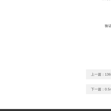
验
上一篇：
13
下一篇：
0.