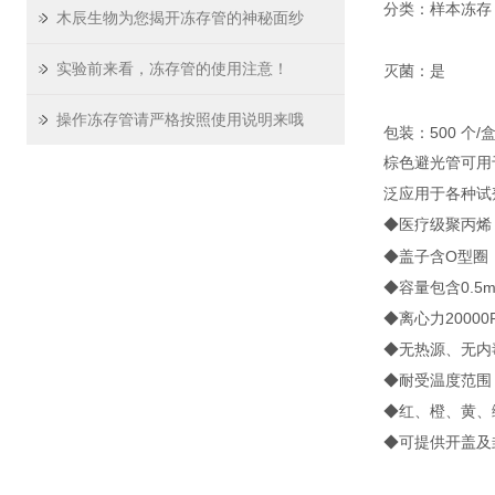
分类：样本冻存
木辰生物为您揭开冻存管的神秘面纱
实验前来看，冻存管的使用注意！
灭菌：是
操作冻存管请严格按照使用说明来哦
包装：500 个/盒
棕色避光管可用
泛应用于各种试
◆医疗级聚丙烯
◆盖子含O型圈
◆容量包含0.5m
◆离心力200
◆无热源、无内
◆耐受温度范围：
◆红、橙、黄、
◆可提供开盖及