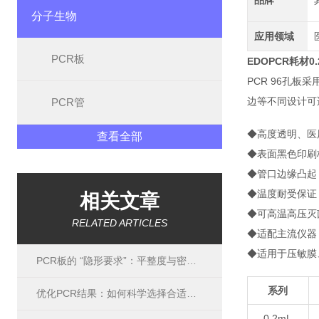
品牌
分子生物
应用领域
PCR板
EDOPCR耗材0
PCR 96孔
边等不同设计可
PCR管
◆高度透明、医
查看全部
◆表面黑色印刷
◆管口边缘凸起
◆温度耐受保证：可
相关文章
◆可高温高压灭
RELATED ARTICLES
◆适配主流仪器，如
◆适用于压敏膜
PCR板的 “隐形要求”：平整度与密封性如何影响实验结果？
系列
优化PCR结果：如何科学选择合适的PCR板
0.2mL