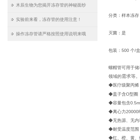
木辰生物为您揭开冻存管的神秘面纱
分类：样本冻存
实验前来看，冻存管的使用注意！
灭菌：是
操作冻存管请严格按照使用说明来哦
包装：500 个/盒
螺帽管可用于储
需求等
领域的
◆医疗级聚丙烯
◆盖子含O型圈
◆容量包含0.5m
◆离心力200
◆无热源、无内
◆耐受温度范围：
◆红、橙、黄、