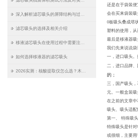
滤芯吸头残留体积测试方法及对实验精度影响
还是在于袋装便
会在买来袋装吸
深入解析滤芯吸头的屏障结构与过滤原理
0板吸头叠成塔
滤芯吸头的选择及相关介绍
塑料的使用，从
最后是移液器吸
移液滤芯吸头在使用过程中需要注意哪些问题
我们先来说说袋装
如何选择移液器的滤芯吸头
一，进口吸头。据莱
二，进口品牌、
2026实测：核酸提取仪怎么选？木辰生物这份选购指南请收好
的；
三，国产吸头，
元。一般盒装吸头
在之前的文章中
吸头、吸头适配
第一、 特殊吸
特殊吸头是针对
或很细，主要用