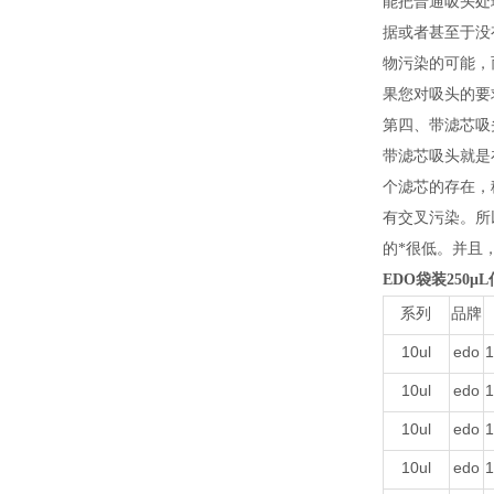
能把普通吸头处
据或者甚至于没
物污染的可能，
果您对吸头的要
第四、带滤芯吸
带滤芯吸头就是
个滤芯的存在，
有交叉污染。所
的*很低。并且
EDO袋装250μ
系列
品牌
10ul
edo
1
10ul
edo
1
10ul
edo
1
10ul
edo
1