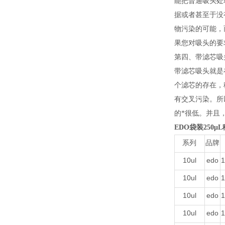
能把普通吸头处
据或者甚至于没
物污染的可能，
果您对吸头的要
第四、带滤芯吸
带滤芯吸头就是
个滤芯的存在，
有交叉污染。所
的*很低。并且
EDO袋装250μ
系列
品牌
10ul
edo
1
10ul
edo
1
10ul
edo
1
10ul
edo
1