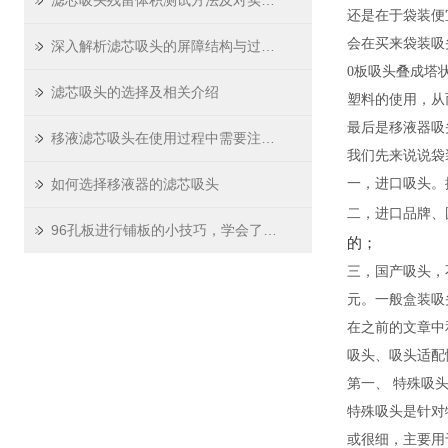
滤芯吸头残留体积测试方法及对实验精度影响
还是在于袋装便
会在买来袋装吸
深入解析滤芯吸头的屏障结构与过滤原理
0板吸头叠成塔
滤芯吸头的选择及相关介绍
塑料的使用，从
最后是移液器吸
移液滤芯吸头在使用过程中需要注意哪些问题
我们先来说说袋装
如何选择移液器的滤芯吸头
一，进口吸头。据莱
二，进口品牌、
96孔板进行铺板的小技巧，学会了吗？
的；
三，国产吸头，
元。一般盒装吸头
在之前的文章中
吸头、吸头适配
第一、 特殊吸
特殊吸头是针对
或很细，主要用