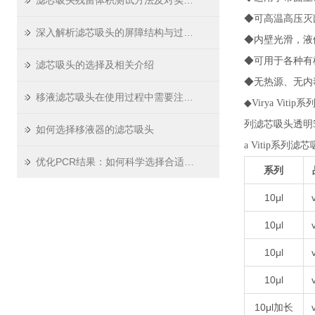
滤芯吸头残留体积测试方法及对实验精度影响
◆可高温高压灭菌
深入解析滤芯吸头的屏障结构与过滤原理
◆内壁光滑，液
◆可用于各种有
滤芯吸头的选择及相关介绍
◆无热源、无内
移液滤芯吸头在使用过程中需要注意哪些问题
◆
Virya Vit
列滤芯吸头透明
如何选择移液器的滤芯吸头
a Vitip系列滤
优化PCR结果：如何科学选择合适的PCR板
系列
10μl
10μl
10μl
10μl
10μl加长