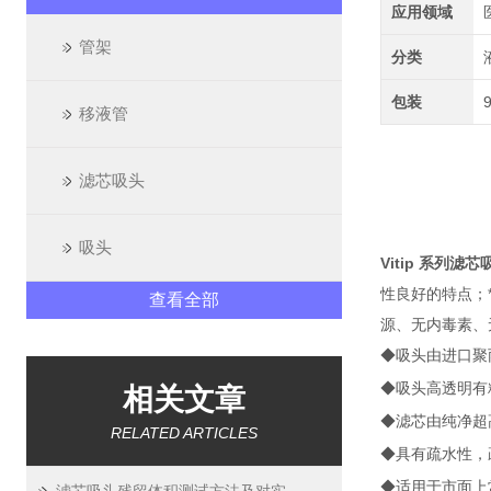
应用领域
管架
分类
包装
移液管
滤芯吸头
吸头
Vitip 系列滤芯
性良好的特点；
查看全部
源、无内毒素、无
◆吸头由进口聚丙烯
◆吸头高透明有
相关文章
◆滤芯由纯净超
RELATED ARTICLES
◆具有
疏水
性，
◆适用于市面上