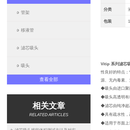
分类
管架
包装
移液管
滤芯吸头
Vitip 系列滤芯
吸头
性良好的特点；
查看全部
源、无内毒素、无
◆吸头由进口聚丙烯
◆吸头高透明有
相关文章
◆滤芯由纯净超
RELATED ARTICLES
◆具有
疏水
性，
◆适用于市面上