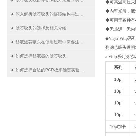
滤芯吸头残留体积测试方法及对实验精度影响
◆可高温高压灭菌
◆内壁光滑，液
深入解析滤芯吸头的屏障结构与过滤原理
◆可用于各种有
滤芯吸头的选择及相关介绍
◆无热源、无内
◆
Virya Vit
移液滤芯吸头在使用过程中需要注意哪些问题
列滤芯吸头透明
如何选择移液器的滤芯吸头
a Vitip系列滤
系列
如何选择合适的PCR板来确定实验数据？
10μl
10μl
10μl
10μl
10μl加长