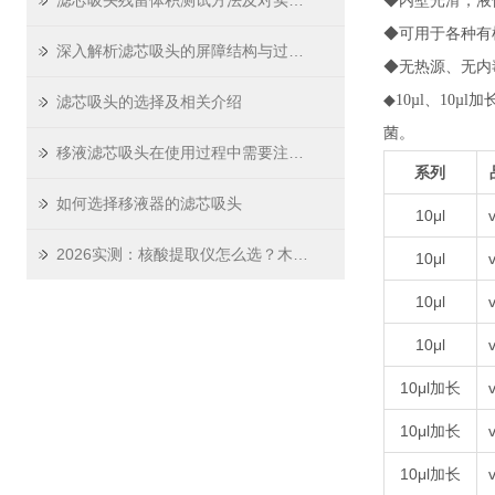
滤芯吸头残留体积测试方法及对实验精度影响
◆内壁光滑，液
◆可用于各种有
深入解析滤芯吸头的屏障结构与过滤原理
◆无热源、无内
◆10µl、10µl加长
滤芯吸头的选择及相关介绍
菌。
移液滤芯吸头在使用过程中需要注意哪些问题
系列
如何选择移液器的滤芯吸头
10μl
v
2026实测：核酸提取仪怎么选？木辰生物这份选购指南请收好
10μl
v
10μl
v
10μl
v
10μl加长
v
10μl加长
v
10μl加长
v