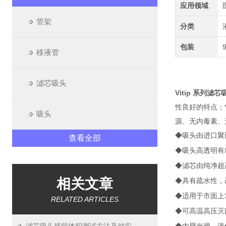
应用领域
管架
分类
包装
移液管
滤芯吸头
Vitip 系列滤芯
性良好的特点；
吸头
源、无内毒素、无
◆吸头由进口聚丙烯
查看全部
◆吸头高透明有
◆滤芯由纯净超
相关文章
◆具有
疏水
性，
◆适用于市面上
RELATED ARTICLES
◆可高温高压灭菌