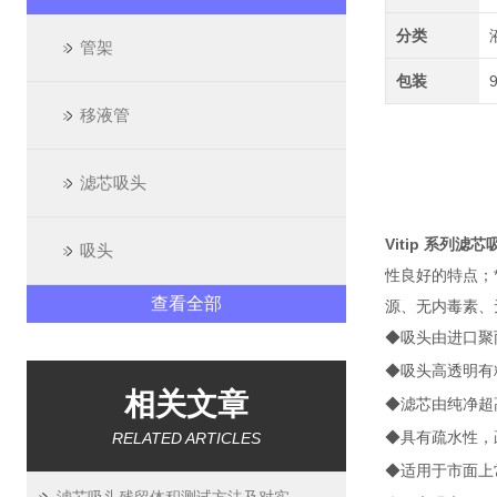
分类
管架
包装
移液管
滤芯吸头
Vitip 系列滤芯
吸头
性良好的特点；
查看全部
源、无内毒素、无
◆吸头由进口聚丙烯
◆吸头高透明有
相关文章
◆滤芯由纯净超
RELATED ARTICLES
◆具有
疏水
性，
◆适用于市面上