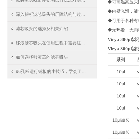
滤芯吸头残留体积测试方法及对实验精度影响
◆可高温高压灭菌
◆内壁光滑，液
深入解析滤芯吸头的屏障结构与过滤原理
◆可用于各种有
滤芯吸头的选择及相关介绍
◆无热源、无内
Virya 300μ
移液滤芯吸头在使用过程中需要注意哪些问题
Virya 300μ
如何选择移液器的滤芯吸头
系列
96孔板进行铺板的小技巧，学会了吗？
10μl
v
10μl
v
10μl
v
10μl
v
10μl加长
v
10μl加长
v