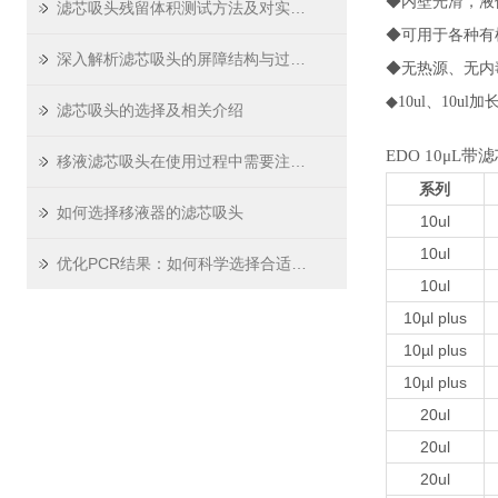
◆内壁光滑，液
滤芯吸头残留体积测试方法及对实验精度影响
◆可用于各种
深入解析滤芯吸头的屏障结构与过滤原理
◆无热源、无内
◆10ul、10ul加
滤芯吸头的选择及相关介绍
EDO 10μL带
移液滤芯吸头在使用过程中需要注意哪些问题
系列
如何选择移液器的滤芯吸头
10ul
10ul
优化PCR结果：如何科学选择合适的PCR板
10ul
10µl plus
10µl plus
10µl plus
20ul
20ul
20ul