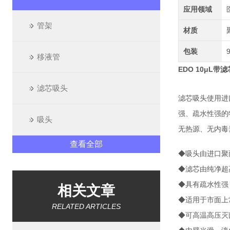
应用领域
管架
材质
包装
移液管
EDO 10μL带
滤芯吸头
滤芯吸头使用进
强、疏水性强的
吸头
无热源、无内毒
查看全部
◆吸头由进口聚丙烯
◆滤芯由纯净超
◆具有疏水性
强
相关文章
◆适用于市面上
RELATED ARTICLES
◆可高温高压灭菌