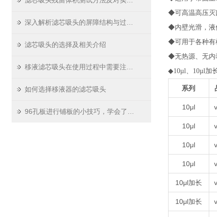
滤芯吸头残留体积测试方法及对实验精度影响
◆可高温高压灭菌
深入解析滤芯吸头的屏障结构与过滤原理
◆内壁光滑，液
◆可用于各种有
滤芯吸头的选择及相关介绍
◆无热源、无内
移液滤芯吸头在使用过程中需要注意哪些问题
◆10µl、10µl加长
系列
如何选择移液器的滤芯吸头
10μl
v
96孔板进行铺板的小技巧，学会了吗？
10μl
v
10μl
v
10μl
v
10μl加长
v
10μl加长
v