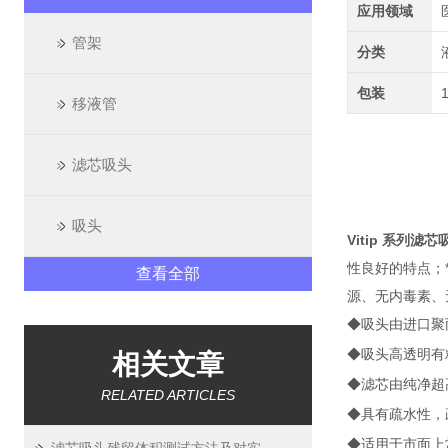
应用领域
管架
分类
包装
移液管
滤芯吸头
吸头
Vitip 系列滤芯
性良好的特点；
查看全部
源、无内毒素、无
◆吸头由进口聚丙烯
◆吸头高透明有
相关文章
◆滤芯由纯净超
RELATED ARTICLES
◆具有
疏水
性，
◆适用于市面上