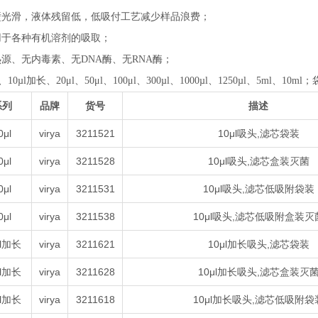
壁光滑，液体残留低，低吸付工艺减少样品浪费；
用于各种有机溶剂的吸取；
源、无内毒素、无DNA酶、无RNA酶；
l、10µl加长、20μl、50μl、100μl、300µl、1000µl、1250µl
、5ml、10ml
；
系列
品牌
货号
描述
0μl
virya
3211521
10μl吸头,滤芯袋装
0μl
virya
3211528
10μl吸头,滤芯盒装灭菌
0μl
virya
3211531
10μl吸头,滤芯低吸附袋装
0μl
virya
3211538
10μl吸头,滤芯低吸附盒装灭
μl加长
virya
3211621
10μl加长吸头,滤芯袋装
μl加长
virya
3211628
10μl加长吸头,滤芯盒装灭
μl加长
virya
3211618
10μl加长吸头,滤芯低吸附袋