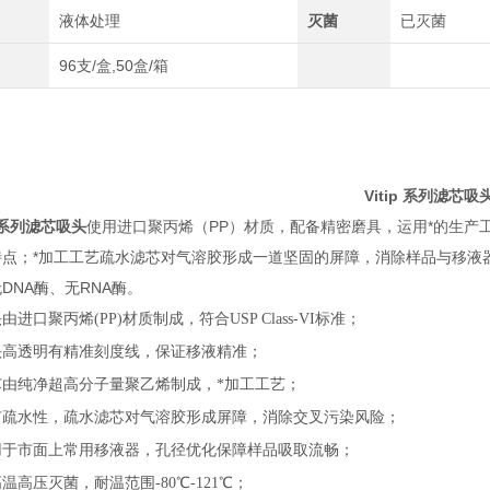
液体处理
灭菌
已灭菌
96支/盒,50盒/箱
Vitip 系列滤芯吸
p 系列滤芯吸头
使用进口聚丙烯（PP）材质，配备精密磨具，运用*的生产
特点；*加工工艺疏水滤芯对气溶胶形成一道坚固的屏障，消除样品与移液
DNA酶、无RNA酶。
由进口聚丙烯(PP)材质制成，符合USP Class-VI标准；
头高透明有精准刻度线，保证移液精准；
芯由纯净超高分子量聚乙烯制成，*加工工艺；
有
疏水
性，疏水滤芯对气溶胶形成屏障，消除交叉污染风险；
用于市面上常用移液器，孔径优化保障样品吸取流畅；
温高压灭菌，耐温范围-80℃-121℃；