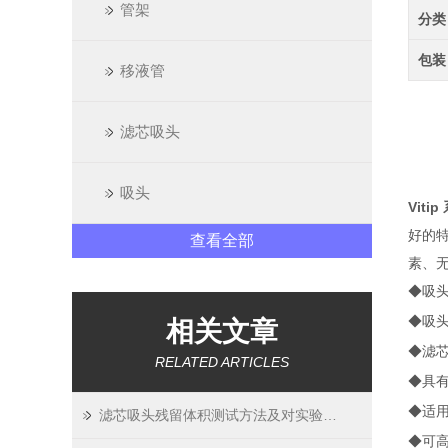
管架
分类
包装
移液管
滤芯吸头
吸头
Viti
好的
查看全部
素、无
◆吸头
◆吸
相关文章
◆滤
RELATED ARTICLES
◆具
◆适
滤芯吸头残留体积测试方法及对实验精度影响
◆可高