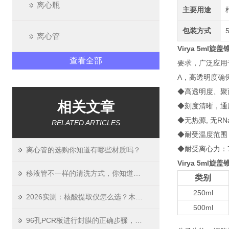
离心瓶
主要用途
包装方式
离心管
Virya 5ml
查看全部
要求，广泛应用于
A，高透明度确
◆高透明度、聚丙烯
相关文章
◆刻度清晰，通
◆无热源, 无RNa
RELATED ARTICLES
◆耐受温度范围：-
◆耐受离心力：7
离心管的选购你知道有哪些材质吗？
Virya 5ml
移液管不一样的清洗方式，你知道吗？
类别
250ml
2026实测：核酸提取仪怎么选？木辰生物这份选购指南请收好
500ml
96孔PCR板进行封膜的正确步骤，学会了吗？