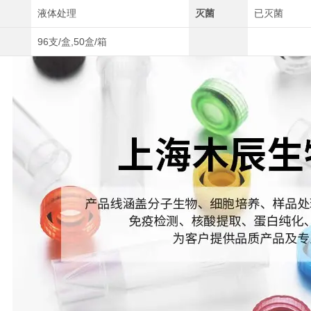
液体处理
灭菌
已灭菌
96支/盒,50盒/箱