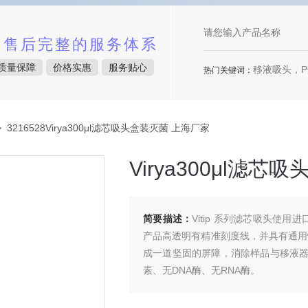
中售后完整的服务体系
质量保障
价格实惠
服务贴心
移液吸头，P
热门关键词：
 3216528Virya300μl滤芯吸头盒装灭菌 上海厂家
Virya300μl滤
简要描述：
Vitip 系列滤芯吸头使
产品高透明有精准刻度线，并具有通用
成一道坚固的屏障，消除样品与移液
素、无DNA酶、无RNA酶。
Virya300μl滤芯吸头盒装灭菌 上海厂家