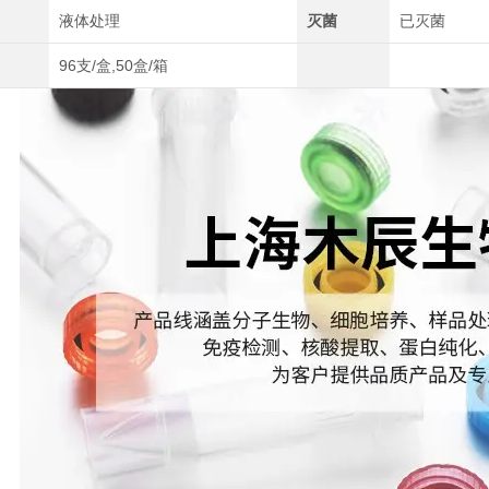
液体处理
灭菌
已灭菌
96支/盒,50盒/箱