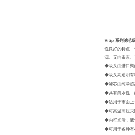
Vitip 系列滤芯
性良好的特点；
源、无内毒素、无
◆吸头由进口聚丙烯
◆吸头高透明有
◆滤芯由纯净超
◆具有
疏水
性，
◆适用于市面上
◆可高温高压灭菌
◆内壁光滑，液
◆可用于各种有