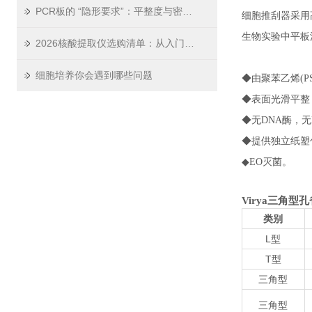
PCR板的 “隐形要求”：平整度与密封性如何影响实验结果？
细胞推刮器采用
生物实验中平板
2026核酸提取仪选购清单：从入门到高通量，木辰生物实测点评
细胞培养你会遇到哪些问题
◆由聚苯乙烯(PS
◆表面光滑平整
◆无DNA酶，无
◆提供独立纸塑
◆EO灭菌。
Virya三角型孔
类别
L型
T型
三角型
三角型