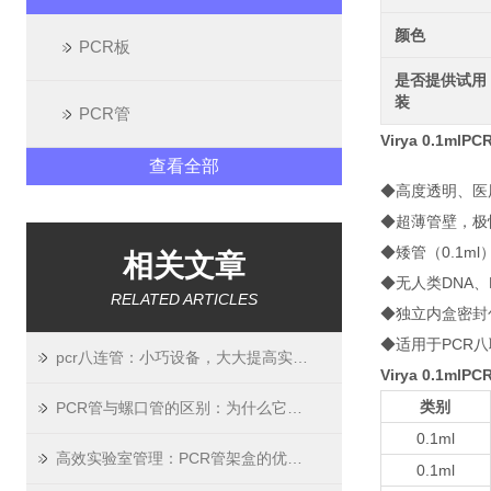
颜色
PCR板
是否提供试用
装
PCR管
Virya 0.1m
查看全部
◆高度透明、医用
◆超薄管壁，极
◆矮管（0.1ml
相关文章
◆无人类DNA、
RELATED ARTICLES
◆独立内盒密封
◆适用于PCR八
pcr八连管：小巧设备，大大提高实验效率
Virya 0.1m
类别
PCR管与螺口管的区别：为什么它们不能混用？
0.1ml
高效实验室管理：PCR管架盒的优势与选购
0.1ml