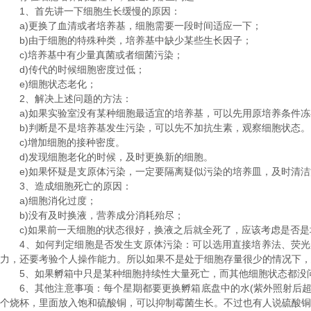
1、首先讲一下细胞生长缓慢的原因：
a)更换了血清或者培养基，细胞需要一段时间适应一下；
b)由于细胞的特殊种类，培养基中缺少某些生长因子；
c)培养基中有少量真菌或者细菌污染；
d)传代的时候细胞密度过低；
e)细胞状态老化；
2、解决上述问题的方法：
a)如果实验室没有某种细胞最适宜的培养基，可以先用原培养条件冻存一些
b)判断是不是培养基发生污染，可以先不加抗生素，观察细胞状态。
c)增加细胞的接种密度。
d)发现细胞老化的时候，及时更换新的细胞。
e)如果怀疑是支原体污染，一定要隔离疑似污染的培养皿，及时清洁
3、造成细胞死亡的原因：
a)细胞消化过度；
b)没有及时换液，营养成分消耗殆尽；
c)如果前一天细胞的状态很好，换液之后就全死了，应该考虑是否是
4、如何判定细胞是否发生支原体污染：可以选用直接培养法、荧光染
力，还要考验个人操作能力。所以如果不是处于细胞存量很少的情况下
5、如果孵箱中只是某种细胞持续性大量死亡，而其他细胞状态都没问
6、其他注意事项：每个星期都要更换孵箱底盘中的水(紫外照射后超纯水
个烧杯，里面放入饱和硫酸铜，可以抑制霉菌生长。不过也有人说硫酸铜