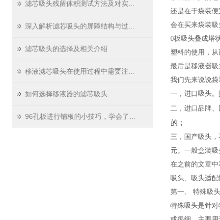
滤芯吸头残留体积测试方法及对实验精度影响
还是在于袋装便
会在买来袋装吸
深入解析滤芯吸头的屏障结构与过滤原理
0板吸头叠成塔
滤芯吸头的选择及相关介绍
塑料的使用，从
最后是移液器吸
移液滤芯吸头在使用过程中需要注意哪些问题
我们先来说说袋装
如何选择移液器的滤芯吸头
一，进口吸头。据莱
二，进口品牌、
96孔板进行铺板的小技巧，学会了吗？
的；
三，国产吸头，
元。一般盒装吸头
在之前的文章中
吸头、吸头适配
第一、 特殊吸
特殊吸头是针对
或很细，主要用