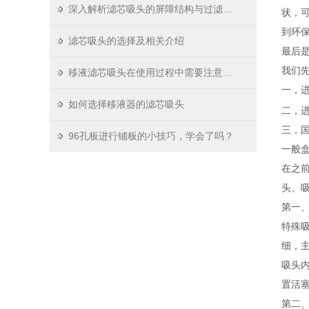
深入解析滤芯吸头的屏障结构与过滤原理
状，
到环
滤芯吸头的选择及相关介绍
最后
我们先
移液滤芯吸头在使用过程中需要注意哪些问题
一，进
如何选择移液器的滤芯吸头
二，
三，
96孔板进行铺板的小技巧，学会了吗？
一般盒
在之
头、
第一、
特殊
细，
吸头
置活
第二