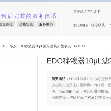
中售后完整的服务体系
质量保障
价格实惠
服务贴心
移液吸头，P
热门关键词：
 10μL吸头EDO移液器10μL滤芯盒装灭菌吸头1350108
EDO移液器10μL滤
简要描述：
EDO移液器10μL滤芯盒装灭
滤芯吸头使用进口聚丙烯(PP)材质
明、高品质的产品，并具有通用性强
固的屏障，消除样品与移液器交叉污
DNA酶、无RNA酶。