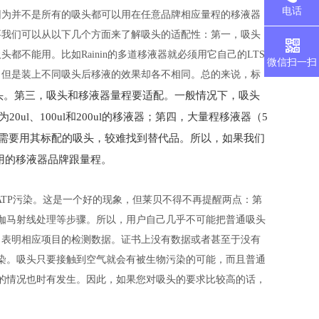
电话
因为并不是所有的吸头都可以用在任意品牌相应量程的移液器
要我们可以从以下几个方面来了解吸头的适配性：第一，吸头
不能用。比如Rainin的多道移液器就必须用它自己的LTS
微信扫一扫
，但是装上不同吸头后移液的效果却各不相同。总的来说，标
吸头。第三，吸头和移液器量程要适配。一般情况下，吸头
ul、100ul和200ul的移液器；第四，大量程移液器（5
往都需要用其标配的吸头，较难找到替代品。所以，如果我们
用的移液器品牌跟量程。
ATP污染。这是一个好的现象，但莱贝不得不再提醒两点：第
伽马射线处理等步骤。所以，用户自己几乎不可能把普通吸头
，表明相应项目的检测数据。证书上没有数据或者甚至于没有
染。吸头只要接触到空气就会有被生物污染的可能，而且普通
的情况也时有发生。因此，如果您对吸头的要求比较高的话，
。