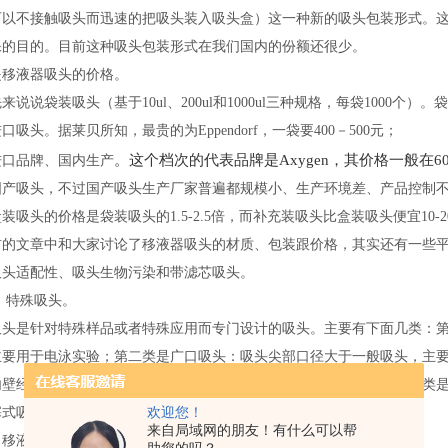
可以不接触吸头而迅速的把吸头装入吸头盒）这一种新的吸头包装形式。
保的目的。目前这种吸头包装形式在我们国内的份额还很少。
是移液器吸头的价格。
来说说袋装吸头（基于10ul、200ul和1000ul三种规格，每袋1000个
口吸头。据莱贝所知，最贵的为Eppendorf，一袋要400－500元；
。这个档次的代表品牌是Axygen，其价格一般在6
进口品牌、国内生产
国产吸头，不过国产吸头生产厂家普遍都规模小、生产环境差、产品控制不严
装吸头的价格是袋装吸头的1.5-2.5倍，而补充装吸头比盒装吸头便宜10-2
前的文章中和大家讨论了移液器吸头的材质、包装跟价格，其实还有一些
吸头适配性、吸头生物污染和带滤芯吸头。
 特殊吸头。
吸头是针对特殊样品或者特殊应用而专门设计的吸头。主要有下面几类：
主要用于电泳实验；第二类是广口吸头：吸头尖部口径大于一般吸头，主
内壁经过特殊处理，减少了表面吸附力，可以用于移取粘性液体；第四类
欢迎您！
塞式吸头：主要用于外置活塞式移液器和连续分配器等特殊移液器上。
来自局域网的朋友！有什么可以帮
、移液器吸头的适配性。