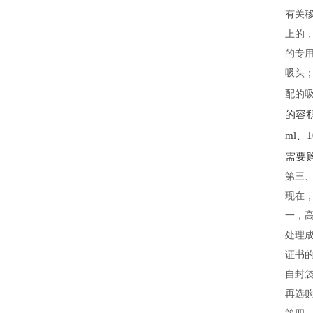
有关
上的
的专用
吸头
配的
的容积
ml
需要
第三、
现在，
一，
处理
证书
自封
再选