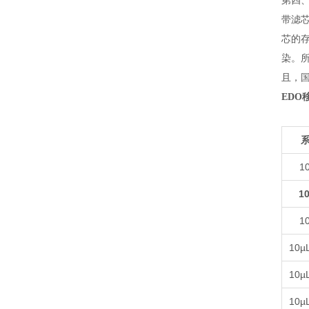
第四
带滤
芯的
染。
且，
EDO
1
1
1
10µL
10µL
10µL