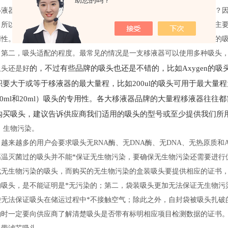
助您的吗？
移液器吸头的适配性这一点是现在的用户越来越关注的一点，为什么呢？
，所以莱贝再次提醒我们用户在选购吸头时一定要注意吸头的适配性。主
性。有些品牌的某些系列的移液器只能使用它自己标配的吸头，其它的吸头都
；第二，吸头适配的程度。最常见的情况是一支移液器可以使用多种吸头
的，不过有些品牌的吸头也还是不错的，比如Axygen的
吸头还是好
要大于或等于移液器的最大量程，比如200ul的吸头可用于最大量程为20
、10ml和20ml）吸头的专用性。各大移液器品牌的大量程移液器往
购买吸头，建议告诉供应商我们适用的吸头的型号或至少提供我们所
 生物污染。
越来越多的用户会要求吸头无RNA酶、无DNA酶、无DNA、无热原质和
高温灭菌过的吸头并不能*保证无生物污染，要确保无生物污染还需要进行
成无生物污染的吸头，而购买的无生物污染的盒装吸头要提供相应的证书
的吸头，是不能证明是*无污染的；第二，袋装吸头更加无法保证无生物污
袋无法保证吸头在储运过程中*不接触空气；除此之外，自封袋被吸头扎破
购时一定要向供应商了解清楚吸头是否带有标明相应项目检测数据的证书