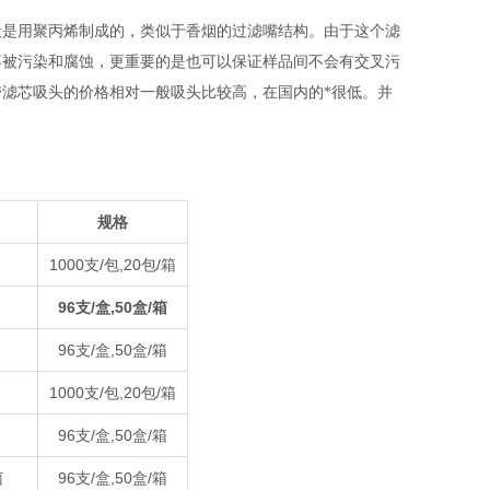
般是用聚丙烯制成的，类似于香烟的过滤嘴结构。由于这个滤
不被污染和腐蚀，更重要的是也可以保证样品间不会有交叉污
滤芯吸头的价格相对一般吸头比较高，在国内的*很低。并
规格
1000支/包,20包/箱
96支/盒,50盒/箱
96支/盒,50盒/箱
1000支/包,20包/箱
96支/盒,50盒/箱
菌
96支/盒,50盒/箱