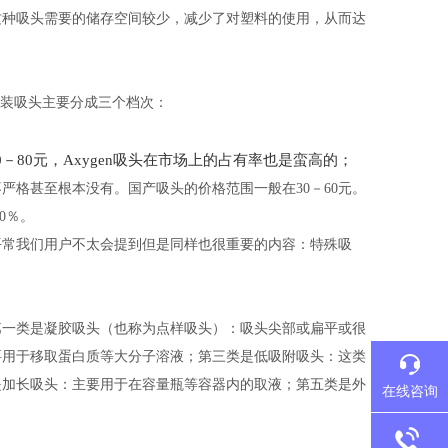
这种吸头需要的储存空间较少，减少了对塑料的使用，从而达
）。袋装吸头主要分成三个档次：
0－80元，Axygen吸头在市场上的占有率也是蛮高的；
格甚至根本没有。国产吸头的价格范围一般在30－60元。
0％。
平常我们用户不太会提到但是同样也很重要的内容：特殊吸
第一类是凝胶吸头（也称为点样吸头）：吸头尖部或扁平或很
要用于移取蛋白质等大分子溶液；第三类是低吸附吸头：这类
是加长吸头：主要用于在容量瓶等容器内的取液；第五类是外
在线咨询