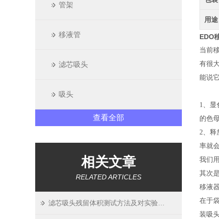
管架
用途
移液管
EDO
当前
滤芯吸头
有很
能说
吸头
1、显
查看全部
的色
2、
率就
相关文章
我们
其次
RELATED ARTICLES
移液
在于袋
滤芯吸头残留体积测试方法及对实验精度影响
装吸