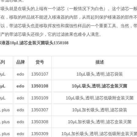
、带滤芯吸头。
芯吸头就是在吸头的上端有一个滤芯（一般情况下为白色）。这个滤芯一
存在，移取的样品就不能进入移液器的内部，从而起到保护移液器的部件
所以，带滤芯吸头也是移取挥发性和腐蚀性样品的一个重要工具。当然，带
国产的带滤芯吸头还很少，它的过滤效果也难令人满意。
移液器10μL滤芯盒装灭菌吸头1350108
系列
品牌
货号
描述
0µL
edo
1350107
10µL吸头,透明,滤芯袋装
0µL
edo
1350108
10µL吸头,透明,滤芯盒装灭菌
0µL
edo
1350109
10µL吸头,透明,滤芯低吸附盒装灭菌
 plus
edo
1350307
10µL加长吸头,透明,滤芯袋装
 plus
edo
1350308
10µL加长吸头,透明,滤芯盒装灭菌
 plus
edo
1350309
10µL加长吸头,透明,滤芯低吸附盒装灭