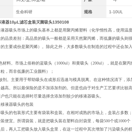
生命科研
规格
1-10UL
移液器10μL滤芯盒装灭菌吸头1350108
移液器吸头市场上的吸头基本上都是用聚丙烯塑料（化学惰性高，使用温
大的品质差别：高品质的吸头一般都是采用天然聚丙烯，而低廉的吸头则
它的主要成份是聚丙烯）。除此之外，大多数吸头在制造的过程中还会加
色材料。市场上俗称的蓝吸头（1000ul）和黄吸头（200ul），就是
母粒，而非低廉的工业颜料）；
释放剂。主要用于帮助吸头在成形后迅速与模具脱离。在这种情况清下，添
会越高。所以最保险的是不加添加剂的。但是也由于对生产工艺要求比较高
用户也只能在选择时尽量选择含添加剂较少的移液器吸头。
是移液器吸头的包装
器吸头的包装形式主要有袋装和盒装。在相对成熟的市场上，盒装占多数
装便宜。所谓袋装，就是把吸头装在塑料自封袋里，每袋500个或100
头后，再人工把吸头放入吸头盒里，在这一过程中其次增加了污染吸头的机