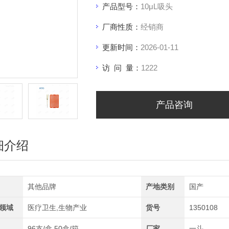
产品型号：
10μL吸头
厂商性质：
经销商
更新时间：
2026-01-11
访 问 量：
1222
产品咨询
细介绍
其他品牌
产地类别
国产
领域
医疗卫生,生物产业
货号
1350108
96支/盒,50盒/箱
厂家
一斗