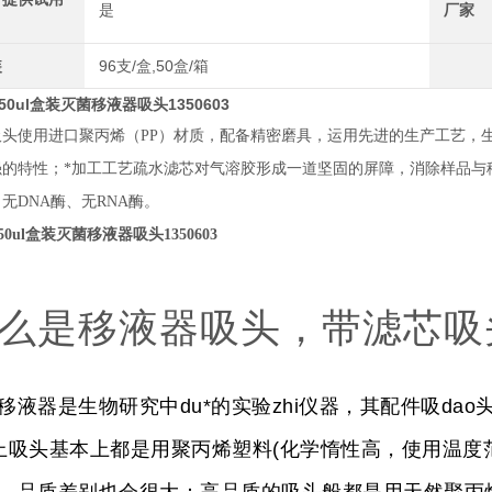
是
厂家
装
96支/盒,50盒/箱
250ul盒装灭菌移液器吸头1350603
吸头使用进口聚丙烯（PP）材质，配备精密磨具，运用先进的生产工艺，
强的特性；*加工工艺疏水滤芯对气溶胶形成一道坚固的屏障，消除样品与
无DNA酶、无RNA酶。
50ul盒装灭菌移液器吸头1350603
么是移液器吸头，带滤芯吸
器是生物研究中du*的实验zhi仪器，其配件吸dao头
上吸头基本上都是用聚丙烯塑料(化学惰性高，使用温度