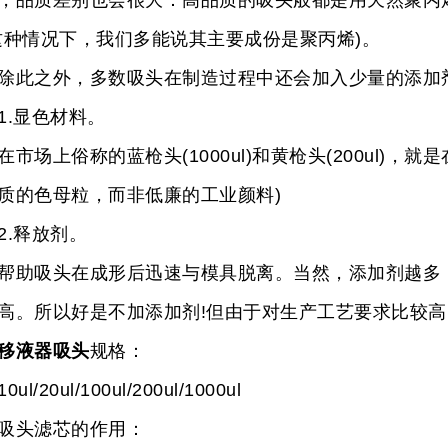
，品质差别也会很大：高品质的吸头般都是用天然聚丙
这种情况下，我们多能说其主要成份是聚丙烯)。
之外，多数吸头在制造过程中还会加入少量的添加
.显色材料。
场上俗称的蓝枪头(1000ul)和黄枪头(200ul)，
质的色母粒，而非低廉的工业颜料)
.释放剂。
吸头在成形后迅速与模具脱离。当然，添加剂越多，
高。所以好是不加添加剂!但由于对生产工艺要求比较高
移液器吸头
规格：
l/20ul/100ul/200ul/1000ul
头滤芯的作用：