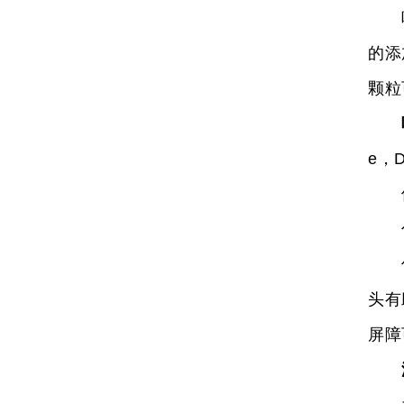
吸头
的添
颗粒
e，
使用
什
何时
头有
屏障