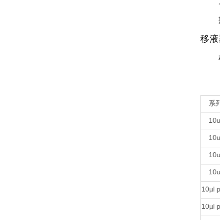
为
病毒
移液
检测
系
10u
10u
10u
10u
10µl p
10µl p