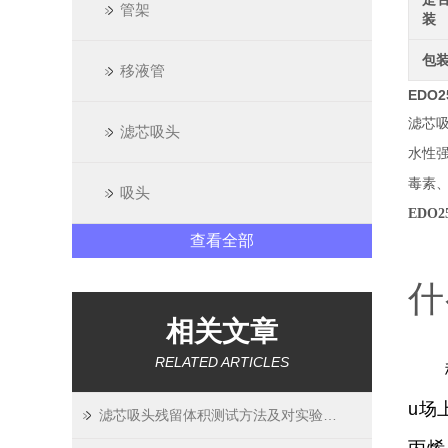
管架
装
包
移液管
EDO
滤芯
滤芯吸头
水性
毒素、
吸头
EDO2
查看全部
什
相关文章
RELATED ARTICLES
移液
u场
滤芯吸头残留体积测试方法及对实验精度影响