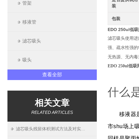
管架
装
包装
移液管
EDO 250ul
滤芯吸头使用进
滤芯吸头
强、疏水性强的
无热源、无内毒
吸头
EDO 250ul低
查看全部
什么
相关文章
RELATED ARTICLES
移液器是生物
市shu场
滤芯吸头残留体积测试方法及对实验精度影响
同样是聚丙