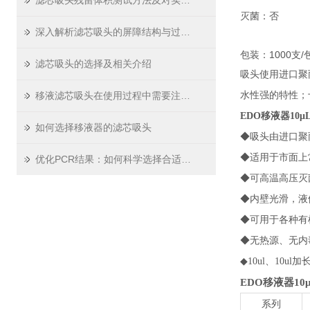
滤芯吸头残留体积测试方法及对实验精度影响
灭菌：否
深入解析滤芯吸头的屏障结构与过滤原理
包装：1000支/
滤芯吸头的选择及相关介绍
吸头使用进口聚
移液滤芯吸头在使用过程中需要注意哪些问题
水性
强
的特性；
EDO移液器10
如何选择移液器的滤芯吸头
◆吸头由进口聚丙烯
◆适用于市面上
优化PCR结果：如何科学选择合适的PCR板
◆可高温高压灭菌
◆内壁光滑，液
◆可用于各种有
◆无热源、无内
◆10ul、10ul加
EDO移液器1
系列