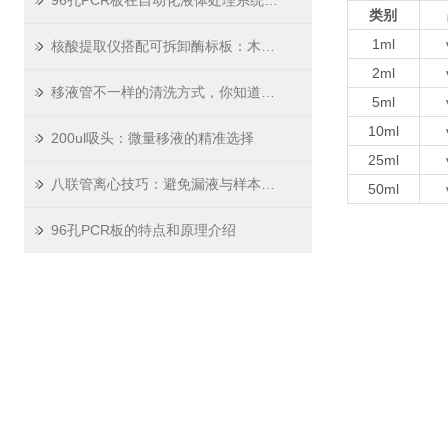
96孔PCR板在自动化液体处理系统中的集成应用
类别
1ml
核酸提取仪搭配可拆卸酶标板：木辰生命科学提升ELISA检测灵敏度
2ml
移液管不一样的清洗方式，你知道吗？
5ml
10ml
200ul吸头：微量移液的精准选择
25ml
八联管离心技巧：避免漏液与样本混合的实操指南
50ml
96孔PCR板的特点和原理介绍