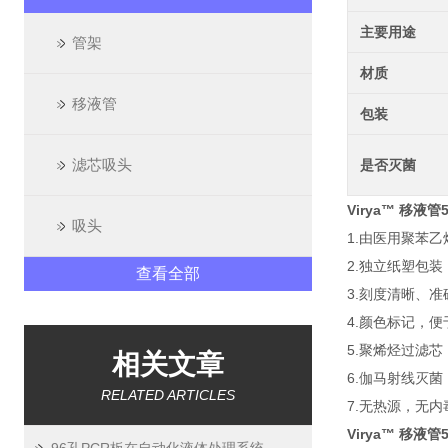
主要用途
管架
材质
移液管
包装
滤芯吸头
是否灭菌
Virya™ 移液管
吸头
1.由医用聚苯乙
2.独立纸塑包
查看全部
3.刻度清晰、准
4.颜色标记，
5.聚烯烃过滤
相关文章
6.伽马射线灭菌
RELATED ARTICLES
7.无热源，无
Virya™ 移液管