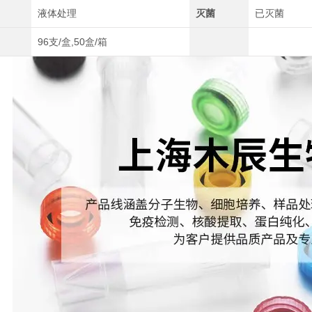
液体处理
灭菌
已灭菌
96支/盒,50盒/箱