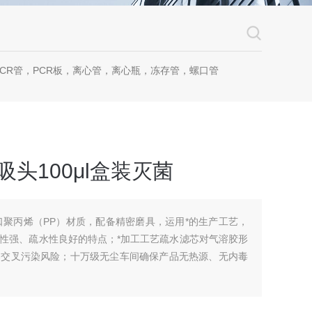
CR管，PCR板，离心管，离心瓶，冻存管，螺口管
滤芯吸头100μl盒装灭菌
用进口聚丙烯（PP）材质，配备精密磨具，运用*的生产工艺，
性强、疏水性良好的特点；*加工工艺疏水滤芯对气溶胶形
器交叉污染风险；十万级无尘车间确保产品无热源、无内毒
菌，96支/盒,50盒/箱