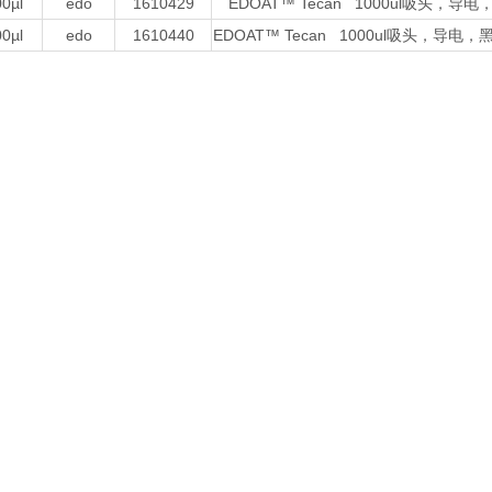
0µl
edo
1610429
EDOAT™ Tecan 1000ul吸头
0µl
edo
1610440
EDOAT™ Tecan 1000ul吸头，