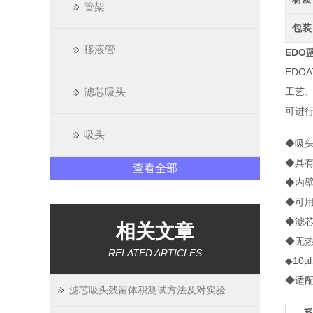
管架
包装
移液管
EDO
EDO
滤芯吸头
工艺
可进
吸头
◆吸头
◆具
查看全部
◆内
◆可
◆滤
相关文章
◆无热
RELATED ARTICLES
◆10µ
◆适配T
滤芯吸头残留体积测试方法及对实验精度影响