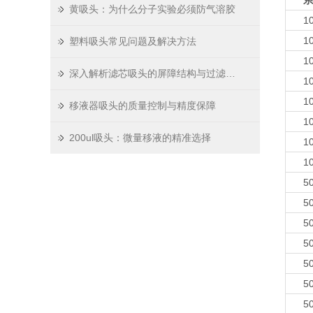
系
黄吸头：为什么分子实验必须防气溶胶
10
10
塑料吸头常见问题及解决方法
10
深入解析滤芯吸头的屏障结构与过滤原理
10
10
移液器吸头的质量控制与精度保障
10
200ul吸头：微量移液的精准选择
10
10
50
50
50
50
50
50
50