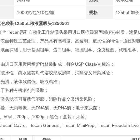
1000支/包?10包/箱
规格
1250μL加长
蓝色袋装1250μL移液器吸头1350501
AT™ Tecan系列自动化工作站吸头采用进口医疗级聚丙烯(PP)材质，满足U
、表面特殊工艺处理，产品具有高精度、高透明、
疏水性的特性；通过对
行液面探测，用于基因组学、蛋白组学、细胞组学、免疫检测、代谢组学
由进口医用聚丙烯(PP)材质制成，符合USP Class-VI标准；
有疏水性，疏水滤芯对气溶胶形成屏障，消除交叉污染风险；
壁光滑，液体残留低、吸液精准；
用于各种有机溶剂的吸取；
芯吸头滤芯可屏蔽气溶胶，消除样品交叉污染风险；
源、无内毒素、无DNA酶、无RNA酶；电子束灭菌；
l、50µl、200µl、1000µl；黑色；盒装；灭菌;
ecan Cavro、Tecan Genesis、Tecan MiniPrep、Tecan Freedom Ev