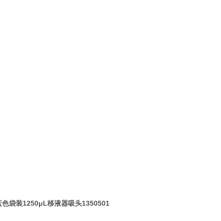
蓝色袋装1250μL移液器吸头1350501