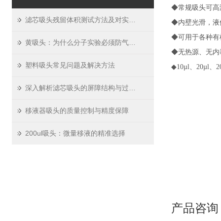
◆常规吸头可高温
滤芯吸头残留体积测试方法及对实验精度影响
◆内壁光滑，液
◆可用于各种有
黄吸头：为什么分子实验必须防气溶胶
◆无热源、无内
塑料吸头常见问题及解决方法
◆10µl、20µl
深入解析滤芯吸头的屏障结构与过滤原理
移液器吸头的质量控制与精度保障
200ul吸头：微量移液的精准选择
产品咨询