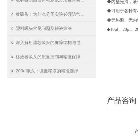
滤芯吸头残留体积测试方法及对实验精度影响
◆内壁光滑，液
◆可用于各种有
黄吸头：为什么分子实验必须防气溶胶
◆无热源、无内
塑料吸头常见问题及解决方法
◆10µl、20µl
深入解析滤芯吸头的屏障结构与过滤原理
移液器吸头的质量控制与精度保障
200ul吸头：微量移液的精准选择
产品咨询