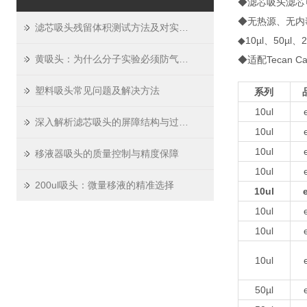
◆滤芯吸头滤芯
◆无热源、无内
滤芯吸头残留体积测试方法及对实验精度影响
◆10µl、50µl
黄吸头：为什么分子实验必须防气溶胶
◆适配Tecan Cav
塑料吸头常见问题及解决方法
系列
10ul
深入解析滤芯吸头的屏障结构与过滤原理
10ul
10ul
移液器吸头的质量控制与精度保障
10ul
200ul吸头：微量移液的精准选择
10ul
10ul
10ul
10ul
50µl