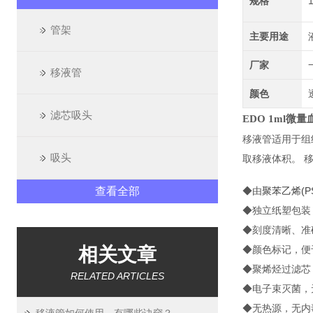
规格
管架
主要用途
厂家
移液管
颜色
滤芯吸头
EDO 1ml微量
移液管适用于组
吸头
取移液体积。 
查看全部
◆由
聚苯乙烯(P
◆独立纸塑包装
◆刻度清晰、准
相关文章
◆颜色标记，便
◆聚烯烃过滤芯
RELATED ARTICLES
◆电子束灭菌，无菌
◆无热源，无内