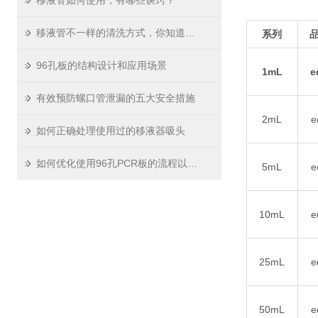
移液管如何使用，有哪些诀窍？
移液管不一样的清洗方式，你知道吗？
系列
96孔板的结构设计和应用场景
1mL
e
有效预防螺口管泄漏的五大安全措施
2m
L
e
如何正确处理使用过的移液器吸头
如何优化使用96孔PCR板的流程以提高效率和降低成本？
5m
L
e
10m
L
e
25m
L
e
50m
L
e