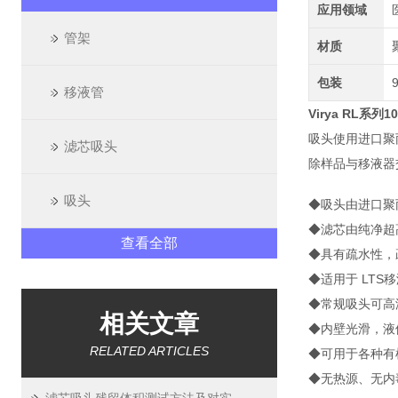
应用领域
管架
材质
包装
移液管
Virya RL系
吸头使用进口聚
滤芯吸头
除样品与移液器
吸头
◆吸头由进口聚丙烯
◆滤芯由纯净超
查看全部
◆具有疏水性，
◆适用于 LTS
◆常规吸头可高温
相关文章
◆内壁光滑，液
RELATED ARTICLES
◆可用于各种有
◆无热源、无内