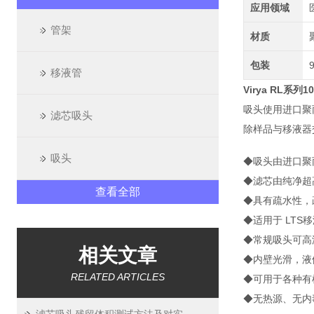
应用领域
管架
材质
包装
移液管
Virya RL系列
吸头使用进口聚
滤芯吸头
除样品与移液器
吸头
◆吸头由进口聚丙烯
◆滤芯由纯净超
查看全部
◆具有疏水性，
◆适用于 LTS
◆常规吸头可高温
相关文章
◆内壁光滑，液
RELATED ARTICLES
◆可用于各种有
◆无热源、无内