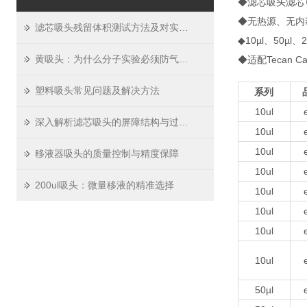
◆滤芯吸头滤芯
◆无热源、无内
滤芯吸头残留体积测试方法及对实验精度影响
◆10µl、50µl
黄吸头：为什么分子实验必须防气溶胶
◆适配Tecan Cav
塑料吸头常见问题及解决方法
系列
10ul
深入解析滤芯吸头的屏障结构与过滤原理
10ul
10ul
移液器吸头的质量控制与精度保障
10ul
200ul吸头：微量移液的精准选择
10ul
10ul
10ul
10ul
50µl