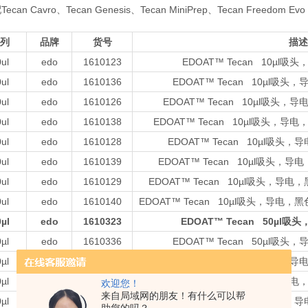
ecan Cavro、Tecan Genesis、Tecan MiniPrep、Tecan Freedom Ev
列
品牌
货号
描述
ul
edo
1610123
EDOAT™ Tecan 10µ
ul
edo
1610136
EDOAT™ Tecan 10µl
ul
edo
1610126
EDOAT™ Tecan 10µl吸
ul
edo
1610138
EDOAT™ Tecan 10µl吸头
ul
edo
1610128
EDOAT™ Tecan 10µl吸
ul
edo
1610139
EDOAT™ Tecan 10µl吸头
ul
edo
1610129
EDOAT™ Tecan 10µl吸头，
ul
edo
1610140
EDOAT™ Tecan 10µl吸头，导
µl
edo
1610323
EDOAT™ Tecan 50µ
µl
edo
1610336
EDOAT™ Tecan 50µl
µl
edo
1610326
EDOAT™ Tecan 50µl吸
µl
edo
1610338
EDOAT™ Tecan 50µl吸头
欢迎您！
来自局域网的朋友！有什么可以帮
µl
edo
1610328
EDOAT™ Tecan 50µl吸