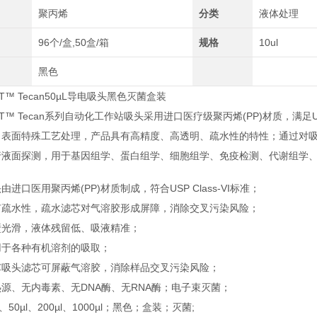
聚丙烯
分类
液体处理
96个/盒,50盒/箱
规格
10ul
黑色
AT™ Tecan50µL导电吸头黑色灭菌盒装
AT™ Tecan系列自动化工作站吸头采用进口医疗级聚丙烯(PP)材质，满足U
、表面特殊工艺处理，产品具有高精度、高透明、
疏水性的特性；通过对
行液面探测，用于基因组学、蛋白组学、细胞组学、免疫检测、代谢组学
由进口医用聚丙烯(PP)材质制成，符合USP Class-VI标准；
有疏水性，疏水滤芯对气溶胶形成屏障，消除交叉污染风险；
壁光滑，液体残留低、吸液精准；
用于各种有机溶剂的吸取；
芯吸头滤芯可屏蔽气溶胶，消除样品交叉污染风险；
源、无内毒素、无DNA酶、无RNA酶；电子束灭菌；
l、50µl、200µl、1000µl；黑色；盒装；灭菌;