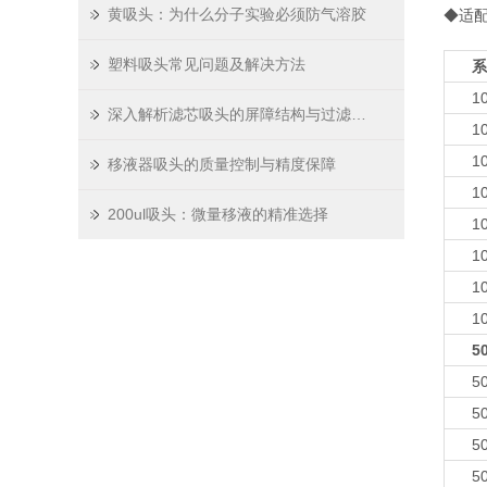
黄吸头：为什么分子实验必须防气溶胶
◆适配T
塑料吸头常见问题及解决方法
系
10
深入解析滤芯吸头的屏障结构与过滤原理
10
10
移液器吸头的质量控制与精度保障
10
200ul吸头：微量移液的精准选择
10
10
10
10
50
50
50
50
50