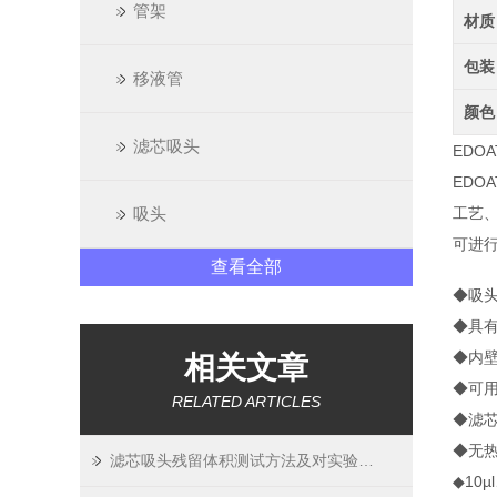
管架
材质
包装
移液管
颜色
滤芯吸头
EDO
EDO
吸头
工艺
可进
查看全部
◆吸头
◆具
◆内
相关文章
◆可
RELATED ARTICLES
◆滤
◆无热
滤芯吸头残留体积测试方法及对实验精度影响
◆10µ