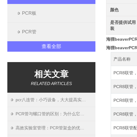
颜色
PCR板
是否提供试用
装
PCR管
海狸beaverP
查看全部
海狸beaverP
产品名称
相关文章
PCR8联管
RELATED ARTICLES
PCR8联管
pcr八连管：小巧设备，大大提高实验效率
PCR8联管
PCR管与螺口管的区别：为什么它们不能混用？
PCR8联管
高效实验室管理：PCR管架盒的优势与选购
PCR8联管