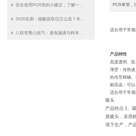
PCR单管，
安全使用PCR管的小建议，了解一下！
2026实测：核酸提取仪怎么选？木辰生物这份选购指南请收好
适合用于常规
八联管离心技巧：避免漏液与样本混合的实操指南
产品特性
高度透明、医用聚
薄壁：传热速
热传导精确、
耐高温：可以1
适合用于常规
吸头
产品特点 1、
质吸头，采用精
境下生产，产品