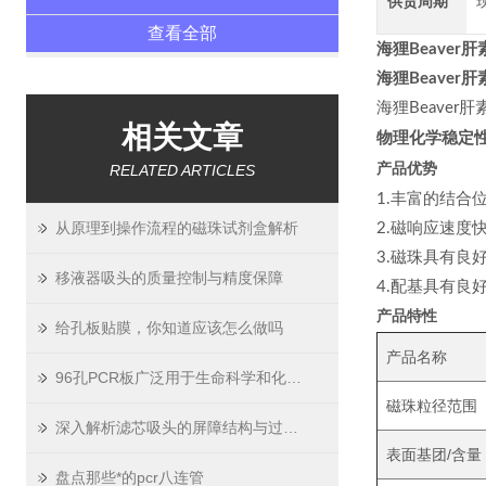
供货周期
查看全部
海狸Beaver肝
海狸Beaver肝
海狸Beaver肝素
相关文章
物理化学稳定
RELATED ARTICLES
产品优势
1.丰富的结合
从原理到操作流程的磁珠试剂盒解析
2.磁响应速度
3.磁珠具有良
移液器吸头的质量控制与精度保障
4.配基具有良
产品特性
给孔板贴膜，你知道应该怎么做吗
产品名称
96孔PCR板广泛用于生命科学和化学分析行业的高通量测试
磁珠粒径范围
深入解析滤芯吸头的屏障结构与过滤原理
表面基团/含量
盘点那些*的pcr八连管