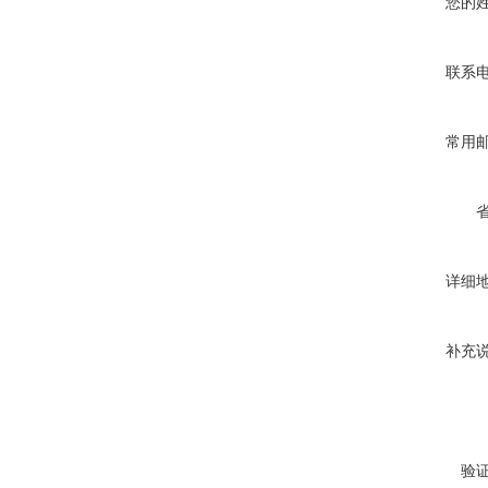
您的
联系
常用
详细
补充
验