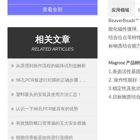
查看全部
应用领域
BeaverBe
能化磁性微球。
相关文章
结合位点等特
标物质结合能
RELATED ARTICLES
Magrose 产品
从原理到操作流程的磁珠试剂盒解析
1.表面活性基团含
96孔PCR板进行封膜的正确步骤，学会了吗？
2. 操作性能
3.稳定性及批
塑料吸头的安装及使用方法汇总！
4.目标物质结
认识一下96孔PCR板具有的优势
有效预防螺口管泄漏的五大安全措施
细胞培养板是如何进行选择的