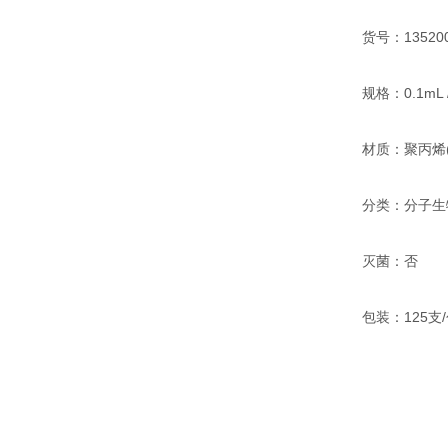
货号：1352002
规格：0.1mL /
材质：聚丙烯(
分类：分子生
灭菌：否
包装：125支/