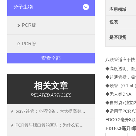
分子生物
应用领域
包装
PCR板
是否现货
PCR管
查看全部
八联管适应于快速
◆高度透明、医用
◆超薄管壁，极
相关文章
◆矮管（0.1mL
◆无人类DNA、
RELATED ARTICLES
◆自封袋+独立
pcr八连管：小巧设备，大大提高实验效率
◆适用于PCR八
EDO0.2毫升8
PCR管与螺口管的区别：为什么它们不能混用？
EDO0.2毫升8