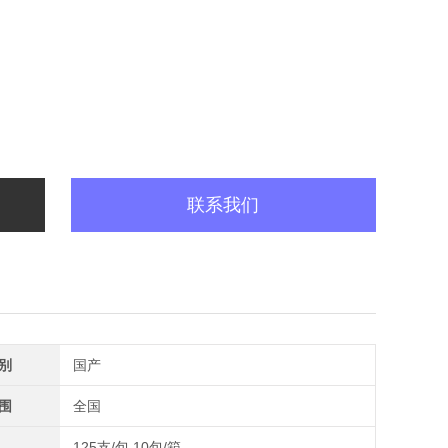
联系我们
别
国产
围
全国
125支/包,10包/箱