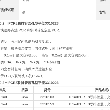
否提供试用
是
货号
a 0.2mlPCR8联排管盖孔型平盖3310223
快速终点法 PCR 和实时荧光定量 PCR。
透明、医用聚丙烯(PP)材质制成，
薄管壁，极快温度传导；管体透明，便于样本观察
（0.1ml）最大容积150ul，高管（0.2ml）最大容积250ul；
类DNA、DNA酶、RNA酶、PCR抑制物
立内盒密封包装，确保产品运输安全
于PCR八联管或96孔PCR板
a 0.2mlPCR8联排管盖孔型平盖3310223
类别
品牌
货号
产品名称
.1ml
virya
3310103
0.1mlPCR 8联排管盖
.1ml
virya
3310153
0.1mlPCR 8联排管盖，