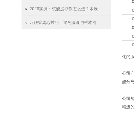
0
2026实测：核酸提取仪怎么选？木辰生物这份选购指南请收好
0
0
八联管离心技巧：避免漏液与样本混合的实操指南
0
0
0
化的
公司
酸分
公司
精进