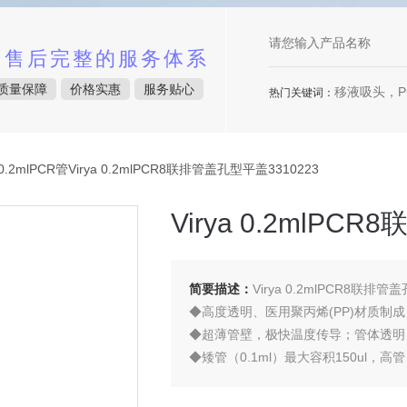
中售后完整的服务体系
质量保障
价格实惠
服务贴心
移液吸头，P
热门关键词：
0.2mlPCR管Virya 0.2mlPCR8联排管盖孔型平盖3310223
Virya 0.2mlPC
简要描述：
Virya 0.2mlPCR8联排管
◆高度透明、医用聚丙烯(PP)材质制成
◆超薄管壁，极快温度传导；管体透明
◆矮管（0.1ml）最大容积150ul，高管（
◆无人类DNA、DNA酶、RNA酶、PC
◆独立内盒密封包装，确保产品运输安