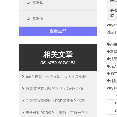
PCR板
是
装
PCR管
Viry
查看全部
适应于
◆高度
◆超
相关文章
◆矮管
RELATED ARTICLES
◆无人
◆独
pcr八连管：小巧设备，大大提高实验效率
◆适用
Viry
PCR管与螺口管的区别：为什么它们不能混用？
高效实验室管理：PCR管架盒的优势与选购
0
0
安全使用PCR管的小建议，了解一下！