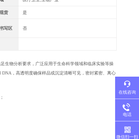
现货
是
书写区
否
满足生物分析要求，广泛应用于生命科学领域和临床实验等操
ase 和 DNA，高透明度确保样品或沉淀清晰可见，密封紧密、离心
在线咨询
准；
电话
微信扫一扫