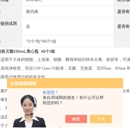
质
聚丙烯
是否有
否提供试用
是
是否有
装
?2个/包?40个/箱
袋装灭菌250mL离心瓶 40个/箱
瓶适用于大体积细胞、上清液、细菌、酵母和组织样本分离、收获等，可
高纯净材质，符合USP Class-VI标准，无菌、无热原、无DNase、RN
保障用户使用过程的安全性。
聚丙烯(PP)制成，管盖高密度聚乙烯(HDPE)制成，符合USP Class-VI标
欢迎您！
来自局域网的朋友！有什么可以帮
体锥形体设计，高透明；
助您的吗？
无热源, 无RNase和DNase, 无DNA；
温度范围：-86℃ -120℃；
于大容量离心，最大离心力7500xg。