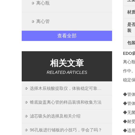
离心瓶
材
离心管
是
装
查看全部
包
EDO
相关文章
离心
作中。
RELATED ARTICLES
稳定
选择木辰核酸提取仪，体验稳定可靠的高通量提取
◆管体
锥底旋盖离心管的样品装填和收集方法
◆管
◆无菌、
滤芯吸头的选择及相关介绍
◆耐受
96孔板进行铺板的小技巧，学会了吗？
◆适用