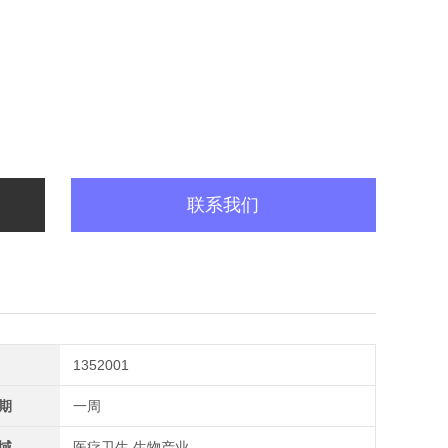
联系我们
1352001
期
一周
域
医疗卫生,生物产业