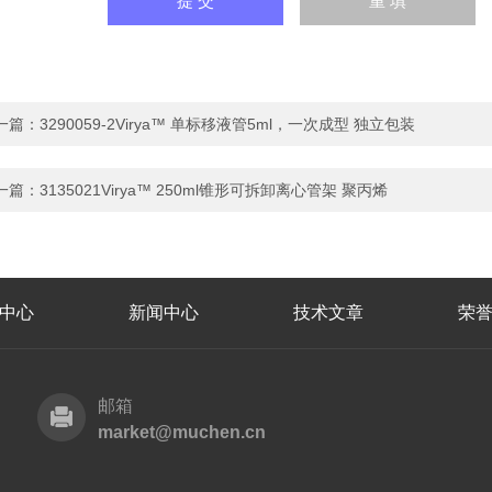
一篇：
3290059-2Virya™ 单标移液管5ml，一次成型 独立包装
一篇：
3135021Virya™ 250ml锥形可拆卸离心管架 聚丙烯
中心
新闻中心
技术文章
荣
邮箱
market@muchen.cn