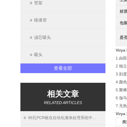
管架
材
移液管
包
滤芯吸头
是
Viry
吸头
1.由
2.独
查看全部
3.刻
4.颜
5.聚
相关文章
6.伽
RELATED ARTICLES
7.无
Vir
96孔PCR板在自动化液体处理系统中的集成应用
类