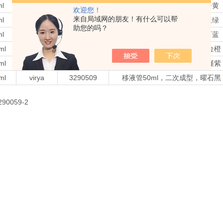
ml
virya
3290019
移液管1ml，一次成型，栀子黄
欢迎您！
来自局域网的朋友！有什么可以帮
ml
virya
3290029
移液管2ml，一次成型，春辰绿
助您的吗？
ml
virya
3290059
移液管5ml，一次成型，松石蓝
ml
virya
3290109
移液管10ml，一次成型，库金橙
ml
virya
3290259
移液管25ml，二次成型，木槿紫
ml
virya
3290509
移液管50ml，二次成型，曜石黑
90059-2