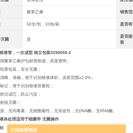
质
聚苯乙烯
销售范
装
50支/包，10包/箱
是否有
是否提
否灭菌
是
装
a 移液管，一次成型 独立包装3290059-2
医用聚苯乙烯(PS)材质制成，高度透明；
立纸塑包装，安全无菌；
度清晰、准确，便于识别移液体积，误差范围±2.0%；
色标记，便于识别移液管量程；
烯烃过滤芯，防止污染；
马射线灭菌；
热源，无内毒素，无细胞毒性，无溶血性，无DNA酶，无RNA酶。
ya 液体处理适用于细菌学 无菌操作
别
品牌
货号
产品名称