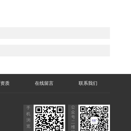
誉资质
在线留言
联系我们
公
手
众
机
号
浏
二
览
维