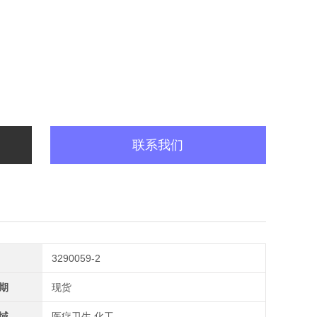
联系我们
3290059-2
期
现货
域
医疗卫生,化工