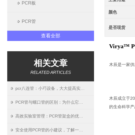
PCR板
颜色
PCR管
是否现货
查看全部
Virya™
相关文章
木辰是一家供
RELATED ARTICLES
pcr八连管：小巧设备，大大提高实验效率
木辰成立于2
PCR管与螺口管的区别：为什么它们不能混用？
的生命科学产
高效实验室管理：PCR管架盒的优势与选购
安全使用PCR管的小建议，了解一下！