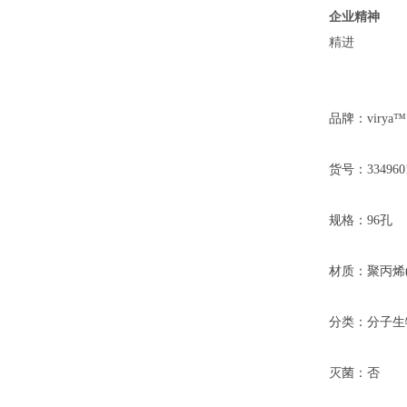
企业精神
精进
品牌：virya™
货号：334960
规格：96孔
材质：聚丙烯(
分类：分子生
灭菌：否