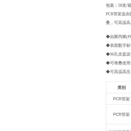
包装：50支/
PCR管架盒
叠，可高温高
◆由聚丙烯(
◆表面数字标
◆96孔含盖设
◆可堆叠使用
◆可高温高压
类别
PCR管架
PCR管架