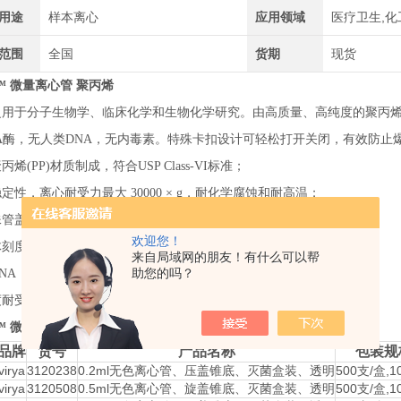
用途
样本离心
应用领域
医疗卫生,化
范围
全国
货期
现货
ya™ 微量离心管 聚丙烯
用于分子生物学、临床化学和生物化学研究。由高质量、高纯度的聚丙烯材质制成
NA酶，无人类DNA，无内毒素。特殊卡扣设计可轻松打开关闭，有效防
丙烯(PP)材质制成，符合USP Class-VI标准；
定性，离心耐受力最大 30000 × g，耐化学腐蚀和耐高温；
殊管盖卡扣设计，有效防止爆盖；
欢迎您！
体刻度清晰、准确，便于体积读取；
来自局域网的朋友！有什么可以帮
助您的吗？
NA，无RNA酶，无人类DNA，无内毒素；
耐受保证：可耐受温度 –80˚C 至 120˚C。
ya™ 微量离心管 聚丙烯：
品牌
货号
产品名称
包装规
virya
3120238
0.2ml无色离心管、压盖锥底、灭菌盒装、透明
500支/盒,1
virya
3120508
0.5ml无色离心管、旋盖锥底、灭菌盒装、透明
500支/盒,1