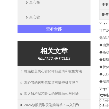
离心瓶
主要
销售
离心管
Vir
查看全部
可广泛
无R
◆由聚
相关文章
◆高稳
RELATED ARTICLES
◆特
◆管
锥底旋盖离心管的样品装填和收集方法
◆无D
◆温度
离心管的选购你知道有哪些材质吗？
Vir
深入解析滤芯吸头的屏障结构与过滤原理
类别
0.2ml
2026核酸提取仪选购清单：从入门到高通量，木辰生物实测点评
0.5ml