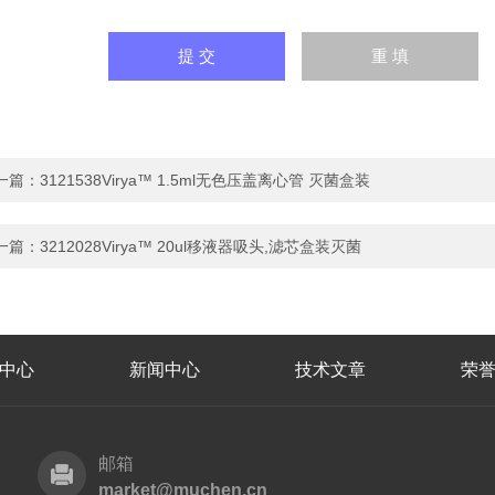
一篇：
3121538Virya™ 1.5ml无色压盖离心管 灭菌盒装
一篇：
3212028Virya™ 20ul移液器吸头,滤芯盒装灭菌
中心
新闻中心
技术文章
荣
邮箱
market@muchen.cn