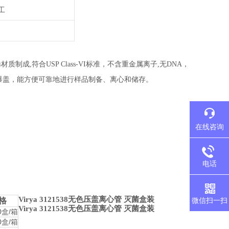
工
,符合USP Class-VI标准，不含重金属离子,无DNA，
止爆盖，能方便可靠地进行样品制备、离心和储存。
在线咨询
电话
Virya 3121538无色压盖离心管 灭菌盒装
微信扫一扫
格
Virya 3121538无色压盖离心管 灭菌盒装
0盒/箱
0盒/箱